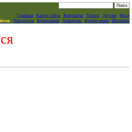
Главная
|
Карта сайта
|
Контакты
|
Поиск
|
Друзья
|
Вход
айтов
|
Продукты
|
Кулинария
|
Алкоголь
|
Кухни мира
|
Питание
тся